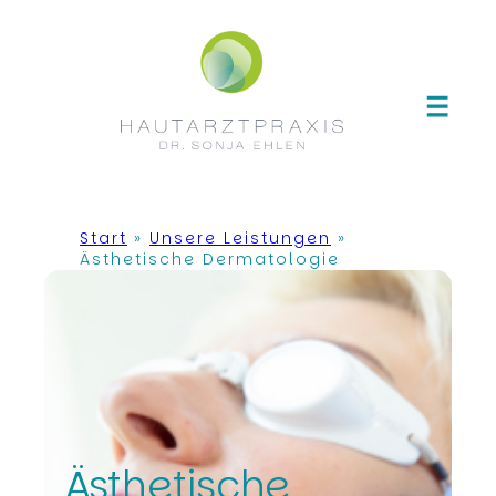
Zum
Inhalt
springen
Start
»
Unsere Leistungen
»
Ästhetische Dermatologie
Ästhetische