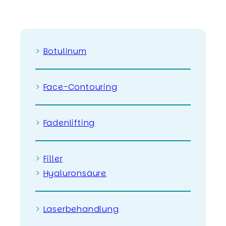
>
Botulinum
>
Face-Contouring
>
Fadenlifting
>
Filler
>
Hyaluronsäure
>
Laserbehandlung